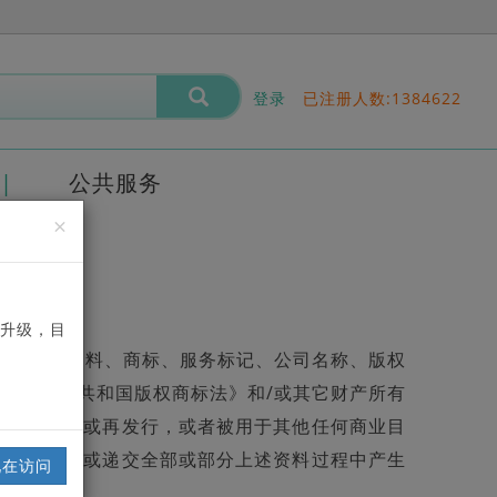
登录
已注册人数:
1384622
公共服务
×
升级，目
/或视频资料、商标、服务标记、公司名称、版权
中华人民共和国版权商标法》和/或其它财产所有
目的而改写或再发行，或者被用于其他任何商业目
生或在传送或递交全部或部分上述资料过程中产生
现在访问
责任。