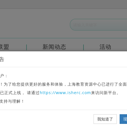
联盟
新闻动态
活动
告
法律声明
户：
知识产权声明
！为了给您提供更好的服务和体验，上海教育资源中心已进行了全面
源中心的服务中包含的任何网页、文本、图片、图形、音频和
已正式上线， 请通过
https://www.isherc.com
来访问新平台。
资源中心经合法授权取得，受《中华人民共和国版权法》、《
支持与理解！
均不得在任何媒体直接或间接发布、播放、出于播放或发布
保存在某台计算机内。上海教育资源中心不就由上述资料产
我知道了
产生的任何损害赔偿，以任何形式向您或任何第三方负法律