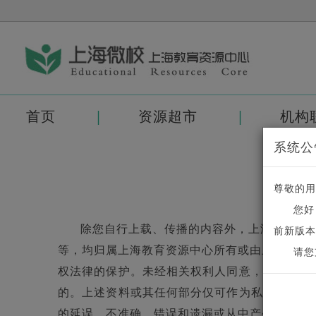
首页
资源超市
机构
系统公
尊敬的用
您好
除您自行上载、传播的内容外，上海教育资
前新版本
等，均归属上海教育资源中心所有或由上海教育
请您
权法律的保护。未经相关权利人同意，上述资料
的。上述资料或其任何部分仅可作为私人用途而
的延误、不准确、错误和遗漏或从中产生或由此